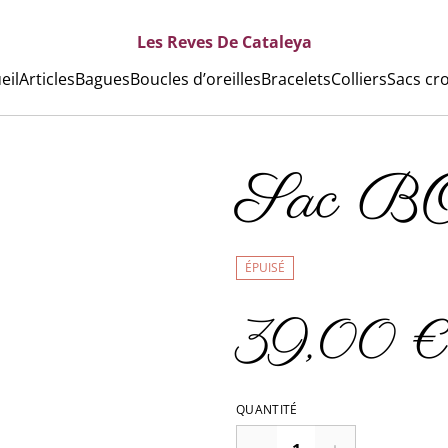
Les Reves De Cataleya
eil
Articles
Bagues
Boucles d’oreilles
Bracelets
Colliers
Sacs cr
Sac 
ÉPUISÉ
39,00 €
QUANTITÉ