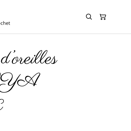
ochet
’oreilles
YA
€