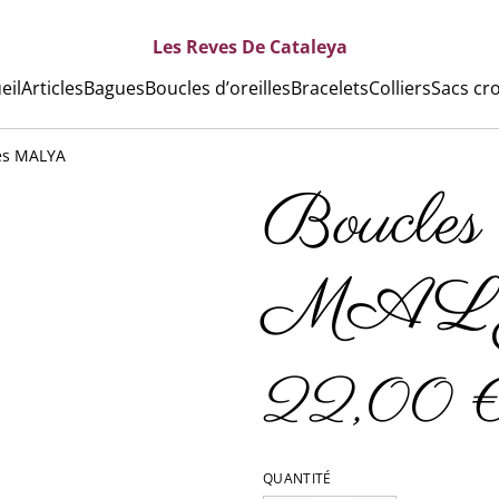
Les Reves De Cataleya
eil
Articles
Bagues
Boucles d’oreilles
Bracelets
Colliers
Sacs cr
les MALYA
Boucles d
MAL
22,00 
QUANTITÉ