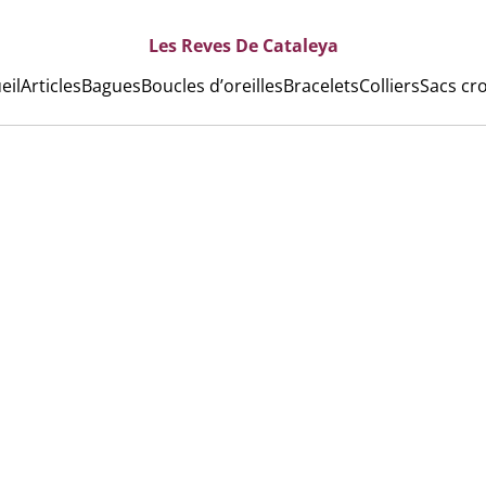
Les Reves De Cataleya
eil
Articles
Bagues
Boucles d’oreilles
Bracelets
Colliers
Sacs cr