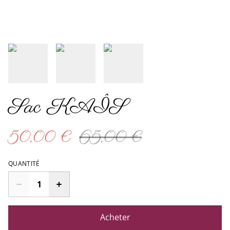
Sac KAÎS
50,00 €
65,00 €
QUANTITÉ
Acheter