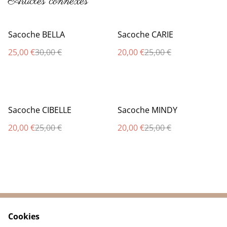
Articles connexes
%
%
Sacoche BELLA
Sacoche CARIE
25,00 €
30,00 €
20,00 €
25,00 €
%
%
Sacoche CIBELLE
Sacoche MINDY
20,00 €
25,00 €
20,00 €
25,00 €
Cookies
Contactez-nous
Conditions