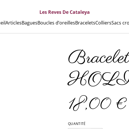
Les Reves De Cataleya
eil
Articles
Bagues
Boucles d’oreilles
Bracelets
Colliers
Sacs cr
Bracele
HOL
18,00 €
QUANTITÉ