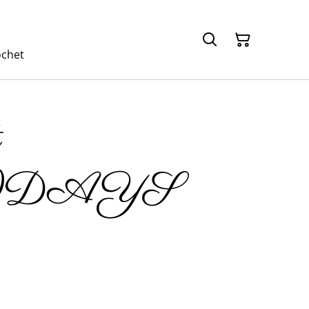
ochet
t
IDAYS