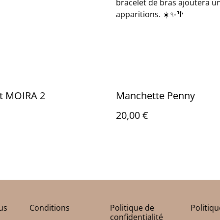
bracelet de bras ajoutera u
apparitions. ☀️✨🌴
et MOIRA 2
Manchette Penny
20,00 €
us
Conditions
Politique de
Politiq
confidentialité